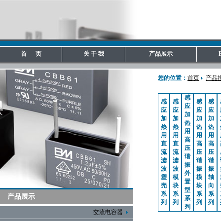
首 页
关 于 我
产品展示
您的位置：
首页
产品
感
感
感
感
感
应
应
应
应
应
加
加
加
加
加
热
热
热
热
热
用
用
用
用
用
高
直
直
高
高
压
流
流
压
压
谐
滤
滤
谐
谐
振
波
波
振
振
外
塑
模
模
轴
置
壳
块
块
向
型
系
系
系
系
产品展示
系
列
列
列
列
列
交流电容器