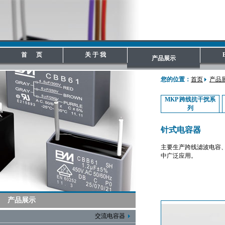
首 页
关 于 我
产品展示
您的位置：
首页
产品
MKP 跨线抗干扰系
列
针式电容器
主要生产跨线滤波电容
中广泛应用。
产品展示
交流电容器